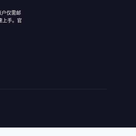
账户仅需邮
速上手。官